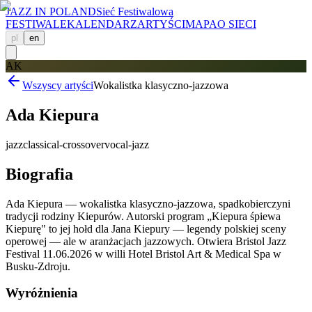
JAZZ IN POLAND
Sieć Festiwalowa
FESTIWALE
KALENDARZ
ARTYŚCI
MAPA
O SIECI
pl
en
AK
Wszyscy artyści
Wokalistka klasyczno-jazzowa
Ada Kiepura
jazz
classical-crossover
vocal-jazz
Biografia
Ada Kiepura — wokalistka klasyczno-jazzowa, spadkobierczyni
tradycji rodziny Kiepurów. Autorski program „Kiepura śpiewa
Kiepurę" to jej hołd dla Jana Kiepury — legendy polskiej sceny
operowej — ale w aranżacjach jazzowych. Otwiera Bristol Jazz
Festival 11.06.2026 w willi Hotel Bristol Art & Medical Spa w
Busku-Zdroju.
Wyróżnienia