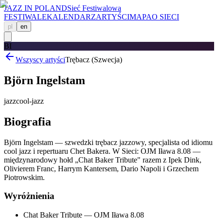
JAZZ IN POLAND
Sieć Festiwalowa
FESTIWALE
KALENDARZ
ARTYŚCI
MAPA
O SIECI
pl
en
BI
Wszyscy artyści
Trębacz (Szwecja)
Björn Ingelstam
jazz
cool-jazz
Biografia
Björn Ingelstam — szwedzki trębacz jazzowy, specjalista od idiomu
cool jazz i repertuaru Chet Bakera. W Sieci: OJM Iława 8.08 —
międzynarodowy hołd „Chat Baker Tribute" razem z Ipek Dink,
Olivierem Franc, Harrym Kantersem, Dario Napoli i Grzechem
Piotrowskim.
Wyróżnienia
Chat Baker Tribute — OJM Iława 8.08