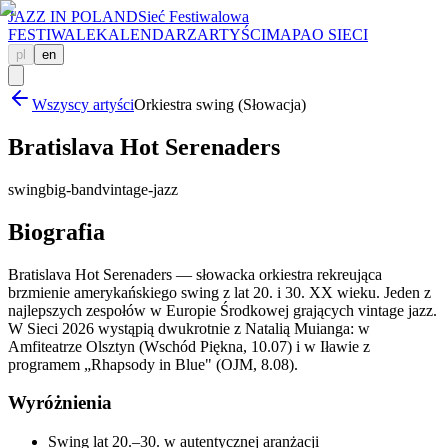
JAZZ IN POLAND
Sieć Festiwalowa
FESTIWALE
KALENDARZ
ARTYŚCI
MAPA
O SIECI
pl
en
Wszyscy artyści
Orkiestra swing (Słowacja)
Bratislava Hot Serenaders
swing
big-band
vintage-jazz
Biografia
Bratislava Hot Serenaders — słowacka orkiestra rekreująca
brzmienie amerykańskiego swing z lat 20. i 30. XX wieku. Jeden z
najlepszych zespołów w Europie Środkowej grających vintage jazz.
W Sieci 2026 wystąpią dwukrotnie z Natalią Muianga: w
Amfiteatrze Olsztyn (Wschód Piękna, 10.07) i w Iławie z
programem „Rhapsody in Blue" (OJM, 8.08).
Wyróżnienia
Swing lat 20.–30. w autentycznej aranżacji