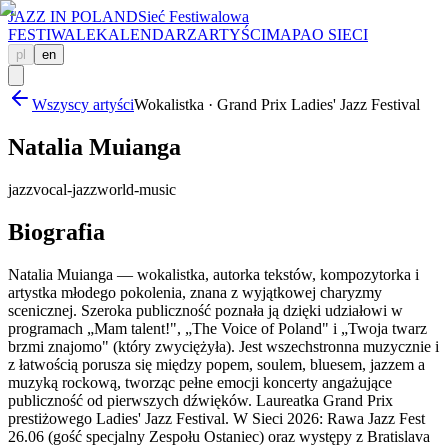
JAZZ IN POLAND
Sieć Festiwalowa
FESTIWALE
KALENDARZ
ARTYŚCI
MAPA
O SIECI
pl
en
Wszyscy artyści
Wokalistka · Grand Prix Ladies' Jazz Festival
Natalia Muianga
jazz
vocal-jazz
world-music
Biografia
Natalia Muianga — wokalistka, autorka tekstów, kompozytorka i
artystka młodego pokolenia, znana z wyjątkowej charyzmy
scenicznej. Szeroka publiczność poznała ją dzięki udziałowi w
programach „Mam talent!", „The Voice of Poland" i „Twoja twarz
brzmi znajomo" (który zwyciężyła). Jest wszechstronna muzycznie i
z łatwością porusza się między popem, soulem, bluesem, jazzem a
muzyką rockową, tworząc pełne emocji koncerty angażujące
publiczność od pierwszych dźwięków. Laureatka Grand Prix
prestiżowego Ladies' Jazz Festival. W Sieci 2026: Rawa Jazz Fest
26.06 (gość specjalny Zespołu Ostaniec) oraz występy z Bratislava