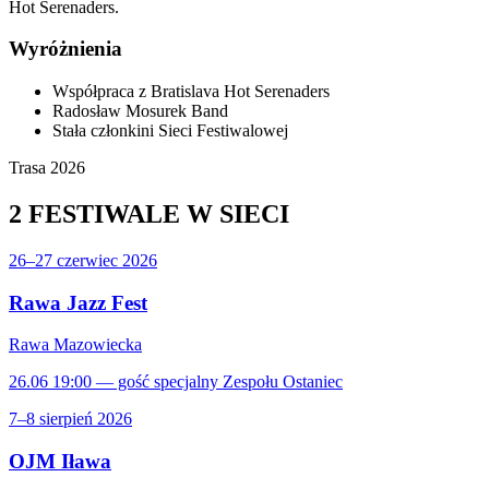
Hot Serenaders.
Wyróżnienia
Współpraca z Bratislava Hot Serenaders
Radosław Mosurek Band
Stała członkini Sieci Festiwalowej
Trasa 2026
2 FESTIWALE
W SIECI
26–27 czerwiec 2026
Rawa Jazz Fest
Rawa Mazowiecka
26.06 19:00 — gość specjalny Zespołu Ostaniec
7–8 sierpień 2026
OJM Iława