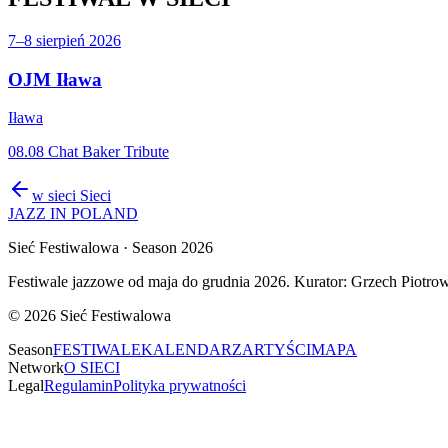
7–8 sierpień 2026
OJM Iława
Iława
08.08 Chat Baker Tribute
w sieci
Sieci
JAZZ IN POLAND
Sieć Festiwalowa
· Season 2026
Festiwale jazzowe od maja do grudnia 2026. Kurator: Grzech Piotrow
©
2026
Sieć Festiwalowa
Season
FESTIWALE
KALENDARZ
ARTYŚCI
MAPA
Network
O SIECI
Legal
Regulamin
Polityka prywatności