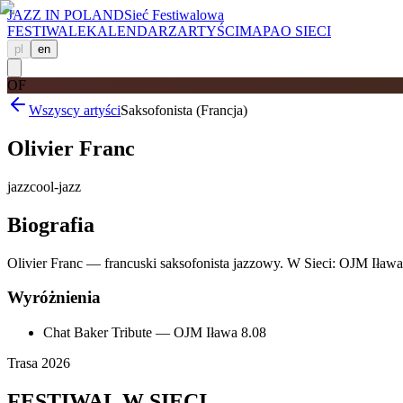
JAZZ IN POLAND
Sieć Festiwalowa
FESTIWALE
KALENDARZ
ARTYŚCI
MAPA
O SIECI
pl
en
OF
Wszyscy artyści
Saksofonista (Francja)
Olivier Franc
jazz
cool-jazz
Biografia
Olivier Franc — francuski saksofonista jazzowy. W Sieci: OJM Iława 
Wyróżnienia
Chat Baker Tribute — OJM Iława 8.08
Trasa 2026
FESTIWAL
W SIECI