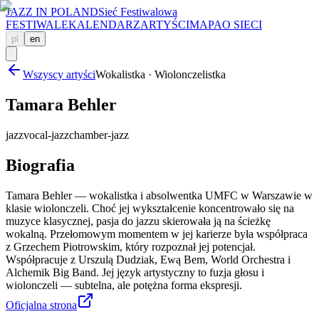
JAZZ IN POLAND
Sieć Festiwalowa
FESTIWALE
KALENDARZ
ARTYŚCI
MAPA
O SIECI
pl
en
Wszyscy artyści
Wokalistka · Wiolonczelistka
Tamara Behler
jazz
vocal-jazz
chamber-jazz
Biografia
Tamara Behler — wokalistka i absolwentka UMFC w Warszawie w
klasie wiolonczeli. Choć jej wykształcenie koncentrowało się na
muzyce klasycznej, pasja do jazzu skierowała ją na ścieżkę
wokalną. Przełomowym momentem w jej karierze była współpraca
z Grzechem Piotrowskim, który rozpoznał jej potencjał.
Współpracuje z Urszulą Dudziak, Ewą Bem, World Orchestra i
Alchemik Big Band. Jej język artystyczny to fuzja głosu i
wiolonczeli — subtelna, ale potężna forma ekspresji.
Oficjalna strona